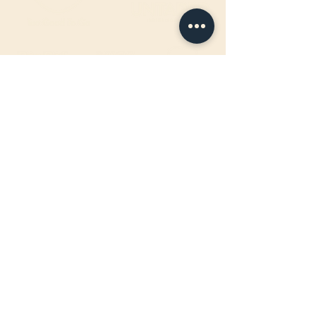
ÖFFNUNGSZEITEN FAHRBAR
:
Jeden Mittwoch-, Donnerstag- &
Freitagabend
17:00 - 22:00Uhr
BIRTEL AG