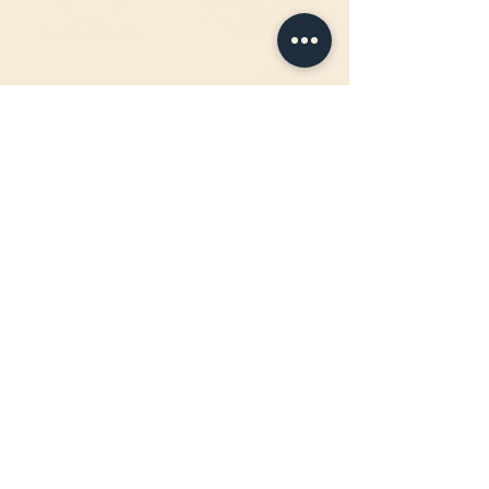
ÖFFNUNGSZEITEN FAHRBAR
:
Jeden Mittwoch-, Donnerstag- &
Freitagabend
17:00 - 22:00Uhr
BIRTEL AG