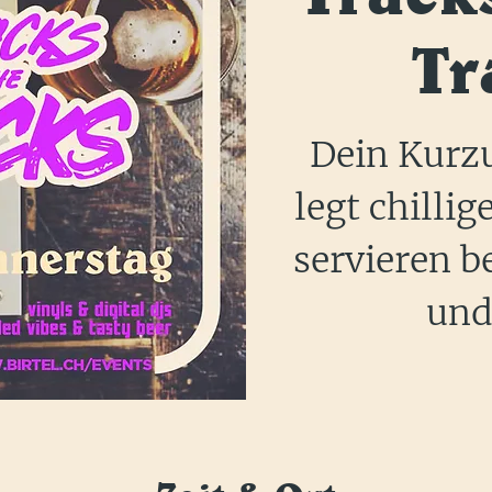
Tr
Dein Kurzu
legt chillig
servieren be
und