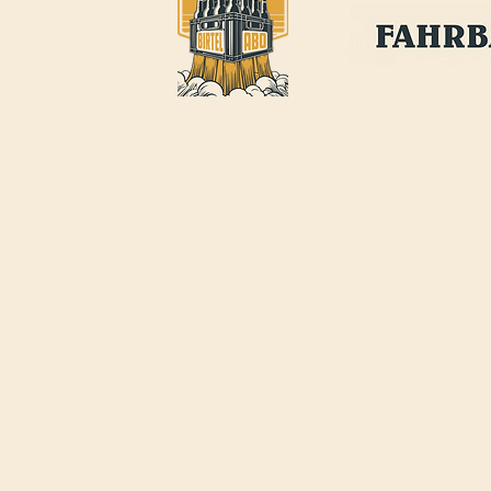
BIRTEL AG
ÖFFNUNGSZEITEN FAHRBAR
:
FRANKFURT-STRASSE 21
Jeden Mittwoch-, Donnerstag
CH-4142 MÜNCHENSTEIN
Freitagabend
INFO@BIRTEL.CH
17:00 - 22:00Uhr
FAHRBAR@BIRTEL.
CH
JOBS
AGB
IMPRESSUM
DATENSCHUTZERKLÄRUNG