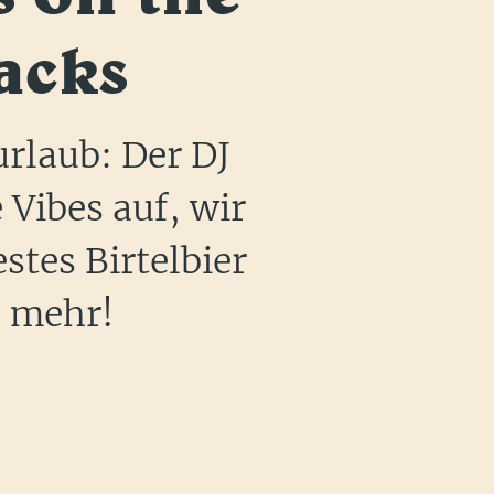
acks
rlaub: Der DJ
e Vibes auf, wir
stes Birtelbier
 mehr!