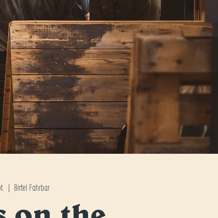
t.
  |  
Birtel Fahrbar
s on the