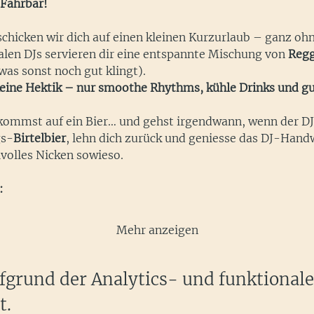
 Fahrbar!
hicken wir dich auf einen kleinen Kurzurlaub – ganz ohn
len DJs servieren dir eine entspannte Mischung von 
Regg
was sonst noch gut klingt).
 keine Hektik – nur smoothe Rhythms, kühle Drinks und gu
kommst auf ein Bier… und gehst irgendwann, wenn der DJ 
gs-
Birtelbier
, lehn dich zurück und geniesse das DJ-Handw
lvolles Nicken sowieso.
:
Mehr anzeigen
grund der Analytics- und funktional
t.