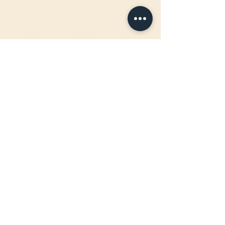
ÖFFNUNGSZEITEN FAHRBAR
:
Jeden Mittwoch-, Donnerstag- &
Freitagabend
17:00 - 22:00Uhr
BIRTEL AG