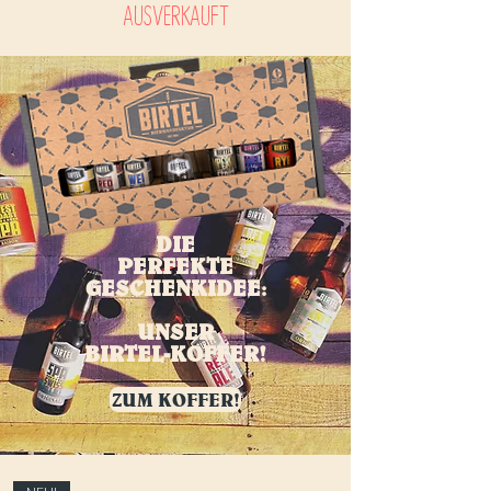
AUSVERKAUFT
DIE
PERFEKTE
GESCHENKIDEE:
UNSER
BIRTEL-KOFFER!
ZUM KOFFER!