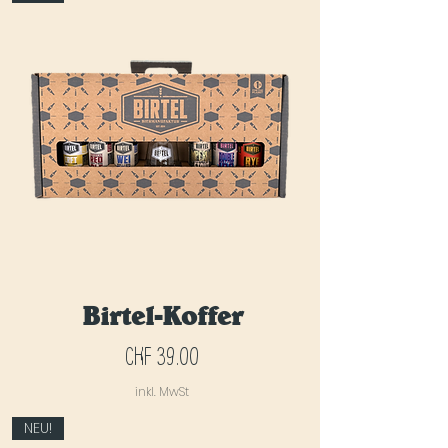
Birtel-Koffer
Preis
CHF 39.00
inkl. MwSt
NEU!