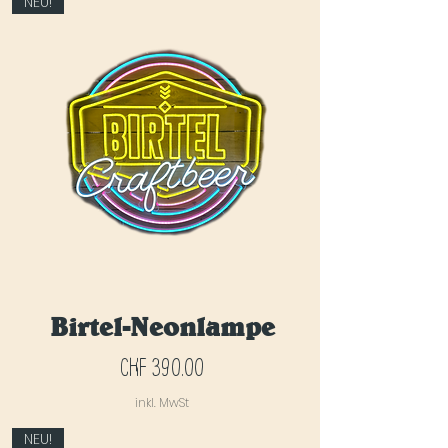
NEU!
Birtel-Neonlampe
Preis
CHF 390.00
inkl. MwSt
NEU!