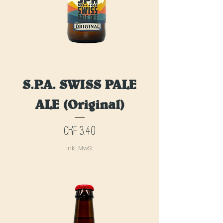
S.P.A. SWISS PALE
ALE (Original)
Preis
CHF 3.40
inkl. MwSt