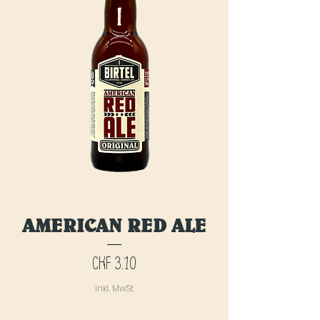
AMERICAN RED ALE
Preis
CHF 3.10
inkl. MwSt