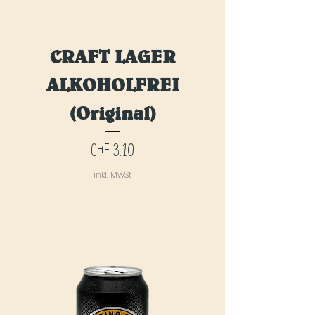
CRAFT LAGER
ALKOHOLFREI
(Original)
Preis
CHF 3.10
inkl. MwSt