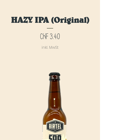
HAZY IPA (Original)
Preis
CHF 3.40
inkl. MwSt