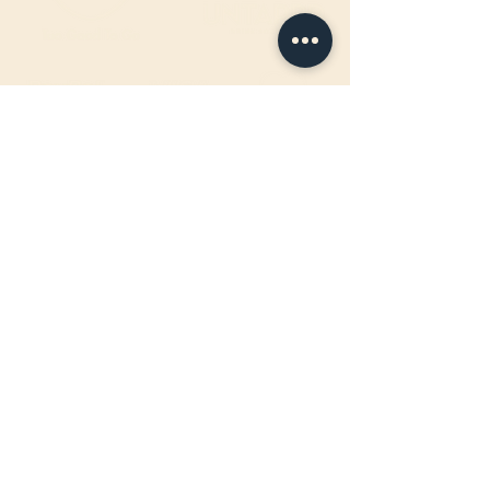
ÖFFNUNGSZEITEN FAHRBAR
:
Jeden Mittwoch-, Donnerstag- &
Freitagabend
17:00 - 22:00Uhr
BIRTEL AG