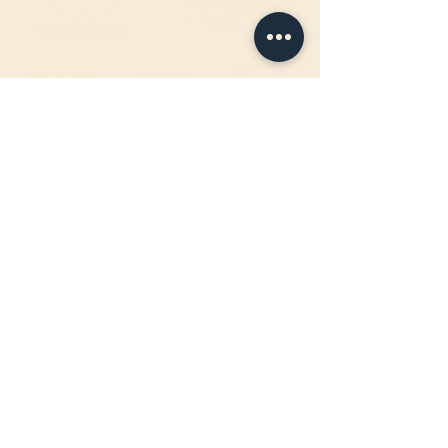
ÖFFNUNGSZEITEN FAHRBAR
:
Jeden Mittwoch-, Donnerstag- &
Freitagabend
17:00 - 22:00Uhr
BIRTEL AG