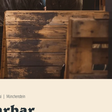
ai
  |  
Münchenstein
hrbar