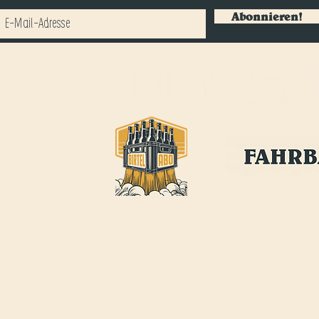
Abonnieren!
BIRTEL AG
ÖFFNUNGSZEITEN FAHRBAR
:
FRANKFURT-STRASSE 21
Jeden Mittwoch-, Donnerstag
CH-4142 MÜNCHENSTEIN
Freitagabend
INFO@BIRTEL.CH
17:00 - 22:00Uhr
FAHRBAR@BIRTEL.
CH