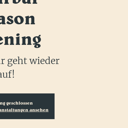
ason
ening
r geht wieder
auf!
g geschlossen
ranstaltungen ansehen