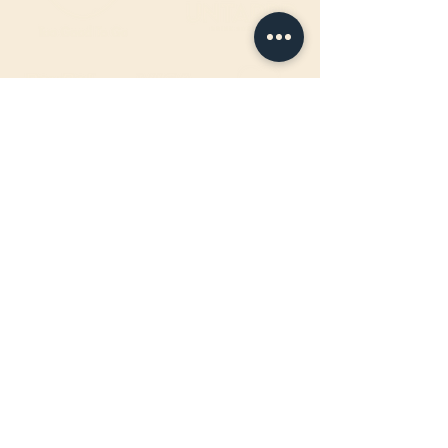
ÖFFNUNGSZEITEN FAHRBAR
:
Jeden Mittwoch-, Donnerstag- &
Freitagabend
17:00 - 22:00Uhr
BIRTEL AG