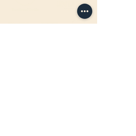
ÖFFNUNGSZEITEN FAHRBAR
:
Jeden Mittwoch-, Donnerstag- &
Freitagabend
17:00 - 22:00Uhr
BIRTEL AG