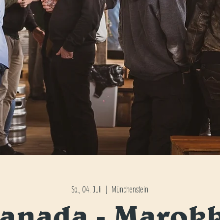
Sa., 04. Juli
  |  
Münchenstein
anada - Marok