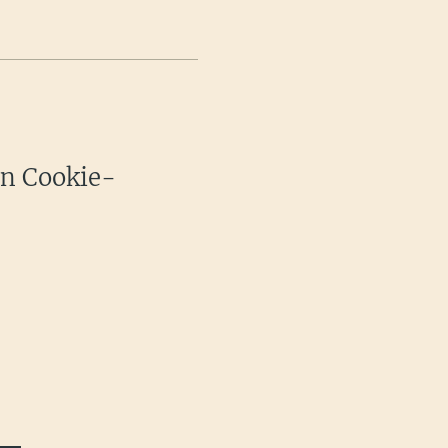
ffen damit das
attfinden!
en Cookie-
nen gesamten
. 30x Personen
irtel: