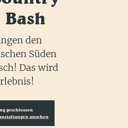
l Bash
ingen den
ischen Süden
sch! Das wird
rlebnis!
g geschlossen
ranstaltungen ansehen