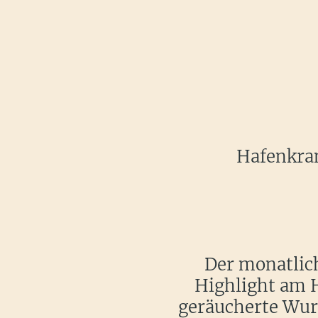
Hafenkran
Der monatlic
Highlight am H
geräucherte Wur