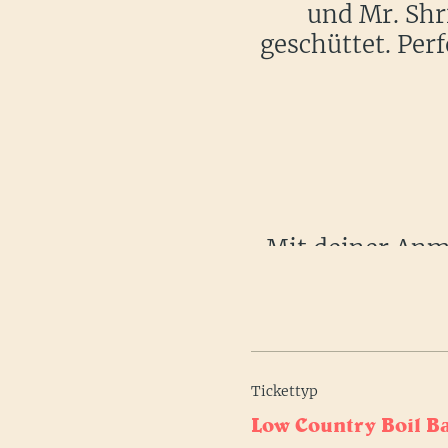
und Mr. Shr
geschüttet. Pe
Mit deiner Anme
wird ordentlich
(Low
Tickettyp
Low Country Boil B