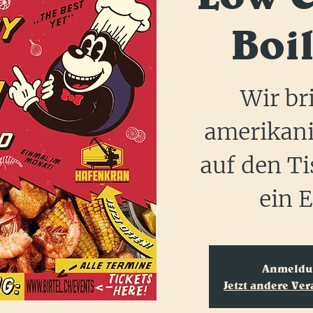
Boi
Wir br
amerikan
auf den Ti
ein E
Anmeldun
Jetzt andere Ve