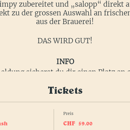
impy zubereitet und „salopp“ direkt a
rfekt zu der grossen Auswahl an frische
aus der Brauerei!
DAS WIRD GUT!
INFO
ldung sicherst du dir einen Platz an 
 Low Country Boil serviert bis der Ho
Tickets
 Country Boil à discrétion, exkl. Geträ
Eintritt nur mit Anmeldung möglich.
17:00 Uhr Einlass
Preis
18:30 Uhr geht's los!
ash
CHF 59.00