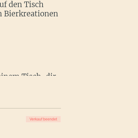
uf den Tisch
n Bierkreationen
einem Tisch, dir
senknopf spickt!
nke.)
Verkauf beendet