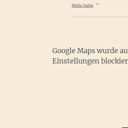
(Wir bitten a
Mehr Infos
Bei schle
Google Maps wurde auf
Einstellungen blockier
Für Gruppen
Der Event fin
statt