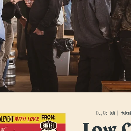
Do., 06. Juli
  |  
Hafenk
Low 