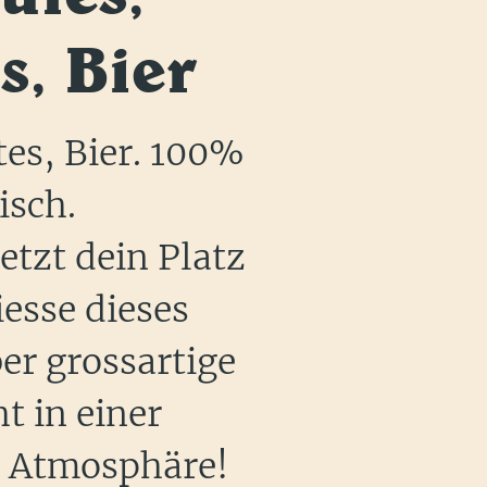
s, Bier
tes, Bier. 100%
isch.
jetzt dein Platz
esse dieses
er grossartige
t in einer
n Atmosphäre!