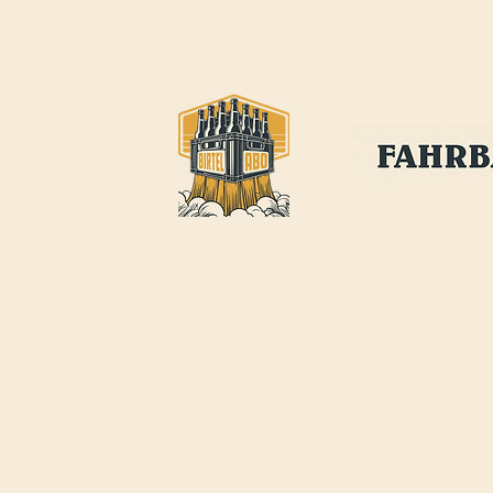
BIRTEL AG
ÖFFNUNGSZEITEN FAHRBAR
:
FRANKFURT-STRASSE 21
Jeden Mittwoch-, Donnerstag
CH-4142 MÜNCHENSTEIN
Freitagabend
INFO@BIRTEL.CH
17:00 - 22:00Uhr
FAHRBAR@BIRTEL.
CH