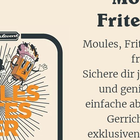
Frite
Moules, Fri
fr
Sichere dir 
und geni
einfache ab
Gerrich
exklusive