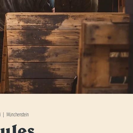
i
  |  
Münchenstein
ules,