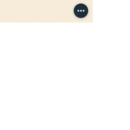
ÖFFNUNGSZEITEN FAHRBAR
:
Jeden Mittwoch-, Donnerstag- &
Freitagabend
17:00 - 22:00Uhr
BIRTEL AG