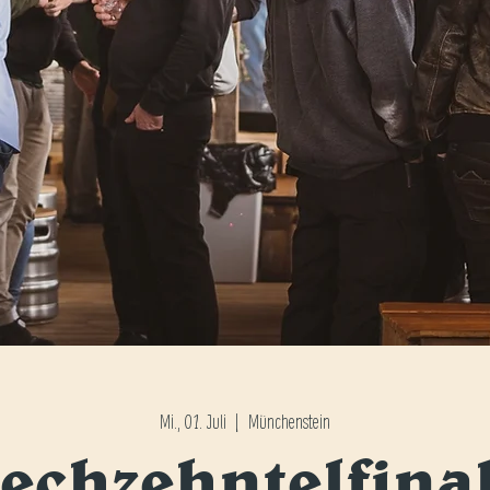
Mi., 01. Juli
  |  
Münchenstein
echzehntelfina