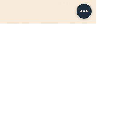
ÖFFNUNGSZEITEN FAHRBAR
:
Jeden Mittwoch-, Donnerstag- &
Freitagabend
17:00 - 22:00Uhr
BIRTEL AG