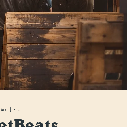
. Aug.
  |  
Basel
etBeats