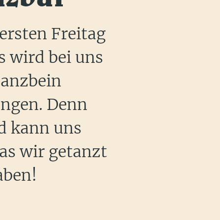
rsten Freitag
 wird bei uns
Tanzbein
ngen. Denn
d kann uns
s wir getanzt
aben!