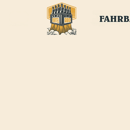
BIRTEL AG
ÖFFNUNGSZEITEN FAHRBAR
:
FRANKFURT-STRASSE 21
Jeden Mittwoch-, Donnerstag
CH-4142 MÜNCHENSTEIN
Freitagabend
INFO@BIRTEL.CH
17:00 - 22:00Uhr
FAHRBAR@BIRTEL.
CH
JOBS
AGB
IMPRESSUM