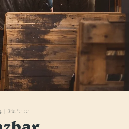
g.
  |  
Birtel Fahrbar
nzbar