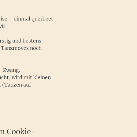
ise – einmal querbeet 
vt!
stig und bestens 
re Tanzmoves noch 
s-Zwang.
cht, wird mit kleinen 
 (Tanzen auf 
en Cookie-