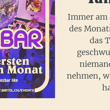
Immer am e
des Monats
das 
geschwu
nieman
nehmen, wa
h