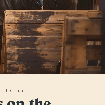
li
  |  
Birtel Fahrbar
s on the