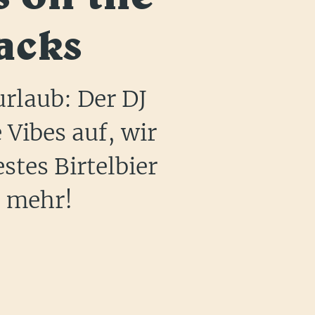
acks
rlaub: Der DJ
e Vibes auf, wir
stes Birtelbier
 mehr!