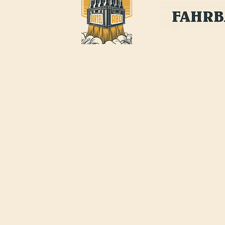
BIRTEL AG
ÖFFNUNGSZEITEN FAHRBAR
:
FRANKFURT-STRASSE 21
Jeden Mittwoch-, Donnerstag
CH-4142 MÜNCHENSTEIN
Freitagabend
INFO@BIRTEL.CH
17:00 - 22:00Uhr
FAHRBAR@BIRTEL.
CH
JOBS
AGB
IMPRESSUM
DATENSCHUTZERKLÄRUNG