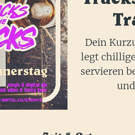
Tr
Dein Kurzu
legt chillig
servieren be
und