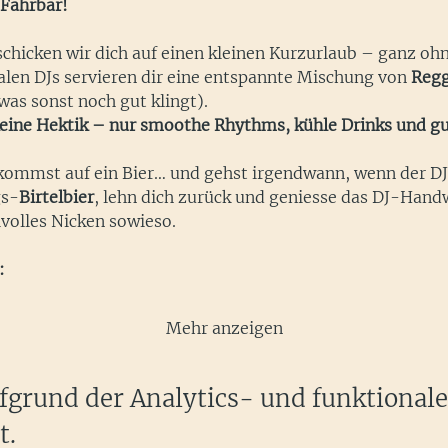
 Fahrbar!
hicken wir dich auf einen kleinen Kurzurlaub – ganz ohn
len DJs servieren dir eine entspannte Mischung von 
Regg
was sonst noch gut klingt).
 keine Hektik – nur smoothe Rhythms, kühle Drinks und gu
kommst auf ein Bier… und gehst irgendwann, wenn der DJ 
gs-
Birtelbier
, lehn dich zurück und geniesse das DJ-Handw
lvolles Nicken sowieso.
:
Mehr anzeigen
grund der Analytics- und funktional
t.