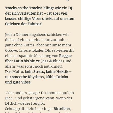
Tracks on the Tracks? Klingt wie ein DJ, 
der sich verlaufen hat – ist aber viel 
besser: chillige Vibes direkt auf unseren 
Geleisen der Fahrbar!
Jeden Donnerstagabend schicken wir 
dich auf einen kleinen Kurzurlaub – 
ganz ohne Koffer, aber mit umso mehr 
Groove. Unsere lokalen DJs servieren dir 
eine entspannte Mischung von 
Reggae 
über Latin bis hin zu Jazz & Blues
 (und 
allem, was sonst noch gut klingt).
Das Motto: 
kein Stress, keine Hektik – 
nur smoothe Rhythms, kühle Drinks 
und gute Vibes.
 Oder anders gesagt: Du kommst auf ein 
Bier… und gehst irgendwann, wenn der 
DJ dich wieder freigibt.
Schnapp dir dein Lieblings-
Birtelbier
, 