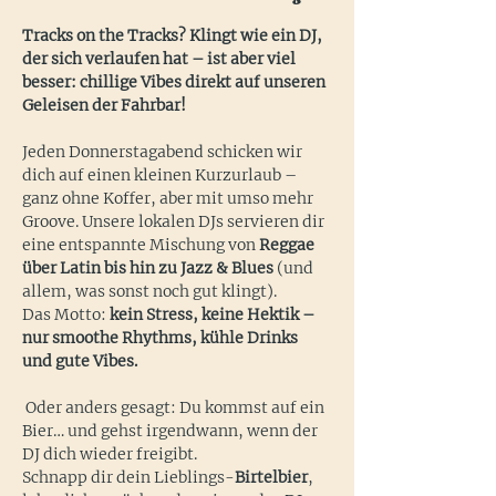
Tracks on the Tracks? Klingt wie ein DJ, 
der sich verlaufen hat – ist aber viel 
besser: chillige Vibes direkt auf unseren 
Geleisen der Fahrbar!
Jeden Donnerstagabend schicken wir 
dich auf einen kleinen Kurzurlaub – 
ganz ohne Koffer, aber mit umso mehr 
Groove. Unsere lokalen DJs servieren dir 
eine entspannte Mischung von 
Reggae 
über Latin bis hin zu Jazz & Blues
 (und 
allem, was sonst noch gut klingt).
Das Motto: 
kein Stress, keine Hektik – 
nur smoothe Rhythms, kühle Drinks 
und gute Vibes.
 Oder anders gesagt: Du kommst auf ein 
Bier… und gehst irgendwann, wenn der 
DJ dich wieder freigibt.
Schnapp dir dein Lieblings-
Birtelbier
, 