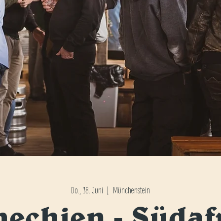
Do., 18. Juni
  |  
Münchenstein
hechien - Südaf