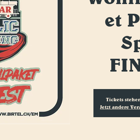
et 
Sp
FI
Tickets stehe
Jetzt andere Ve