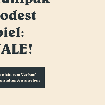
Podest
iel:
NALE!
n nicht zum Verkauf
ranstaltungen ansehen