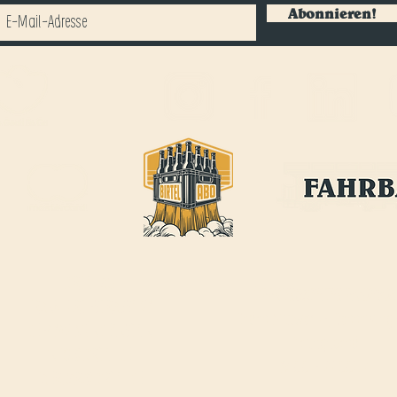
Abonnieren!
BIRTEL AG
ÖFFNUNGSZEITEN FAHRBAR
:
FRANKFURT-STRASSE 21
Jeden Mittwoch-, Donnerstag
CH-4142 MÜNCHENSTEIN
Freitagabend
INFO@BIRTEL.CH
17:00 - 22:00Uhr
FAHRBAR@BIRTEL.
CH