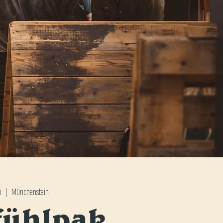
i
  |  
Münchenstein
fühlpak