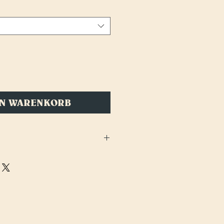
EN WARENKORB
’s erfunden hat, nicht so ganz klar zu
ie Schweizer waren’s nicht! Viel mehr kommt
e unschwer vermuten lässt, von der Ostküste
EIPAS, also New England IPAs, auch North
er Vermont IPA. Manche nennen sie aber auch
kshake Beers.