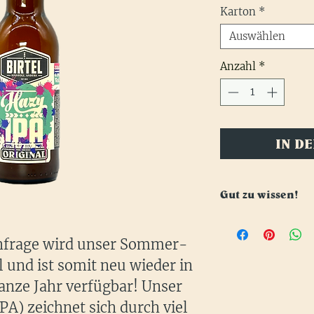
Karton
*
Auswählen
Anzahl
*
IN D
Gut zu wissen!
Wie so oft ist die Frage, wer
beantworten. Nur so viel: D
hfrage wird unser Sommer-
dieser Bierstil, wie der Nam
l und ist somit neu wieder in
der USA. Manchmal heißen N
anze Jahr verfügbar! Unser
East IPA, East Coast IPA od
A) zeichnet sich durch viel
Hazy IPA (wie wir) oder Mil