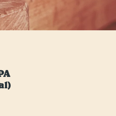
PA
al)
reis