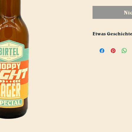
Ni
Etwas Geschicht
Eine Brauerei, bzw. einen 
Lager-Bier. Da lässt sich ni
ist das ehrlichste Bier aller
schwierigsten zu brauen. Mi
eines Cratfbier-Liebhaber ni
nach was schmecken und ge
hin. Es ist ein Bier welches 
auch wenn es mal mehr als 
man einfach nur ein gutes B